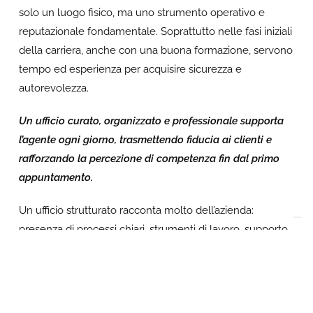
solo un luogo fisico, ma uno strumento operativo e
reputazionale fondamentale. Soprattutto nelle fasi iniziali
della carriera, anche con una buona formazione, servono
tempo ed esperienza per acquisire sicurezza e
autorevolezza.
Un ufficio curato, organizzato e professionale supporta
l’agente ogni giorno, trasmettendo fiducia ai clienti e
rafforzando la percezione di competenza fin dal primo
appuntamento.
Un ufficio strutturato racconta molto dell’azienda:
presenza di processi chiari, strumenti di lavoro, supporto
operativo e una visione di lungo periodo. Comunica la
forza del marchio, delle recensioni e delle testimonianze,
elementi che aiutano l’agente a presentarsi con
maggiore credibilità.