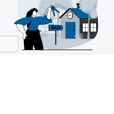
Se
vendi
casa
Come otteniamo questi risultati?
Con un Sistema di
Vendita Immobiliare esclusivo.
Questo sistema ti garantisce risultati entro 90 giorni. E non
ti vincoliamo in alcun modo, sai perché? Perché siamo
certi che entro questo tempo riusciremo a vendere il tuo