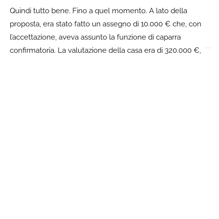
Quindi tutto bene. Fino a quel momento. A lato della
proposta, era stato fatto un assegno di 10.000 € che, con
l’accettazione, aveva assunto la funzione di caparra
confirmatoria. La valutazione della casa era di 320.000 €,
ed era stata proposta in pubblicità a 340.000 €; un piccolo
margine da lasciare per la trattativa. Quindi il venditore
Giovanni, con un’offerta di 10.000 €, aveva praticamente
ottenuto una proposta più che accettabile.